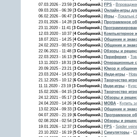
07.03.2026 - 23:59 [
3 Сообщений.
]
FPS
-
Впроваджен
09.03.2026 - 06:39 [
3 Сообщений.
]
Онлайн-игры дл
06.02.2026 - 06:47 [
3 Сообщений.
]
Игры
-
Локальні 
23.01.2026 - 14:28 [
1 Сообщений.
]
Программное об
23.11.2020 - 11:41 [
3 Сообщений.
]
Программирова
12.03.2020 - 10:37 [
4 Сообщений.
]
Компьютерное ж
18.07.2021 - 14:25 [
4 Сообщений.
]
Общение и знако
24.02.2023 - 00:53 [
7 Сообщений.
]
Общение и знако
22.06.2021 - 11:48 [
3 Сообщений.
]
Обзоры и рецен
22.03.2023 - 16:13 [
9 Сообщений.
]
Периферия
-
Тов
13.11.2023 - 18:31 [
3 Сообщений.
]
Операционные 
20.09.2025 - 23:21 [
3 Сообщений.
]
Юмор и общени
23.03.2024 - 14:53 [
3 Сообщений.
]
Инди-игры
-
Нов
21.12.2025 - 10:12 [
6 Сообщений.
]
Творчество игр
11.11.2020 - 23:19 [
3 Сообщений.
]
Инди-игры
-
Курс
15.02.2026 - 04:15 [
3 Сообщений.
]
Творчество игр
24.12.2021 - 05:17 [
3 Сообщений.
]
Обзоры и рецен
24.04.2020 - 14:26 [
4 Сообщений.
]
MOBA
-
Купить э
13.02.2024 - 09:33 [
3 Сообщений.
]
Общение и знако
04.07.2020 - 21:19 [
6 Сообщений.
]
Программное об
02.08.2024 - 02:54 [
3 Сообщений.
]
Обзоры и рецен
19.01.2026 - 12:37 [
3 Сообщений.
]
FPS
-
Spider vein
23.10.2022 - 16:19 [
5 Сообщений.
]
Симуляторы
-
C