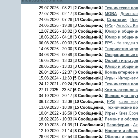
mcstudio.com.ua
29.07.2026 - 08:21 [
2 Сообщений.
]
Технические во
27.07.2026 - 02:17 [
3 Сообщений.
]
MOBA
-
Демонтаж
24.05.2020 - 07:28 [
14 Сообщений.
]
Стратегии
-
При
24.06.2026 - 19:08 [
3 Сообщений.
]
FPS
-
Автобус Ки
12.07.2026 - 18:02 [
3 Сообщений.
]
Юмор и общени
18.06.2026 - 04:18 [
3 Сообщений.
]
Юмор и общени
06.08.2026 - 00:03 [
3 Сообщений.
]
FPS
-
Не згоден 
14.06.2026 - 20:00 [
3 Сообщений.
]
Творчество игр
04.06.2026 - 00:49 [
3 Сообщений.
]
Операционные 
16.05.2026 - 13:03 [
3 Сообщений.
]
Онлайн-игры дл
28.05.2026 - 13:03 [
3 Сообщений.
]
Юмор и общени
26.04.2026 - 22:37 [
3 Сообщений.
]
Компьютерное ж
15.08.2024 - 11:30 [
5 Сообщений.
]
Игры
-
Интернет-
24.12.2021 - 09:24 [
5 Сообщений.
]
Технические во
27.11.2025 - 23:57 [
6 Сообщений.
]
Компьютерное ж
04.10.2020 - 20:17 [
8 Сообщений.
]
Железо для ноу
09.12.2023 - 13:39 [
10 Сообщений.
]
FPS
-
капля мор
13.09.2023 - 18:09 [
15 Сообщений.
]
Технические в
10.04.2022 - 16:59 [
3 Сообщений.
]
Игры
-
Киев.Сроч
18.02.2026 - 10:33 [
4 Сообщений.
]
Ремонт и обслу
22.10.2023 - 01:09 [
11 Сообщений.
]
Периферия
-
Ак
12.10.2020 - 21:14 [
8 Сообщений.
]
Новости и обно
28.03.2026 - 02:54 [
3 Сообщений.
]
Обзоры и рецен