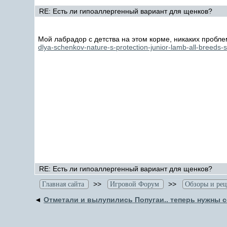
RE: Есть ли гипоаллергенный вариант для щенков?
Мой лабрадор с детства на этом корме, никаких пробл
dlya-schenkov-nature-s-protection-junior-lamb-all-breed
RE: Есть ли гипоаллергенный вариант для щенков?
>>
>>
Главная сайта
Игровой Форум
Обзоры и ре
◄
Отметали и вылупились Попугаи.. теперь нужны 