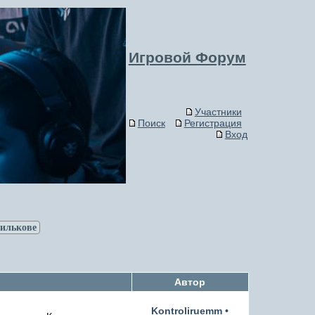
Игровой Форум
Участники
Поиск
Регистрация
Вход
силькове
Автор
Kontroliruemm
•