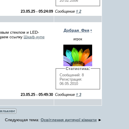
20.02.2006
23.05.25 - 05:24:09
Сообщение
#
2
Добрая_Фея
•
овым стеклом и LED-
 даем ссылку
Шкаф-купе
игрок
Статистика:
Сообщений: 8
Регистрация:
06.05.2010
23.05.25 - 05:49:30
Сообщение
#
3
силькове
Следующая тема:
Освітлення дитячої кімнати
►