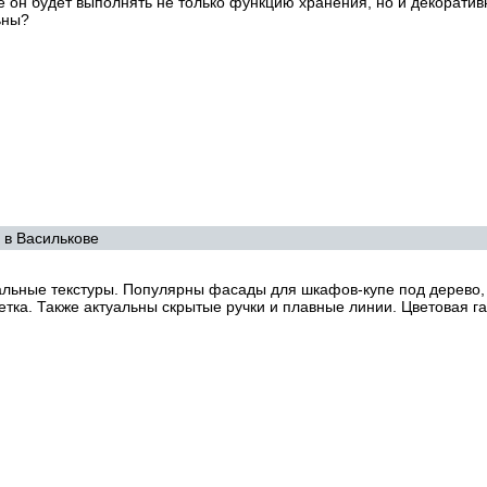
е он будет выполнять не только функцию хранения, но и декоратив
ьны?
 в Василькове
альные текстуры. Популярны фасады для шкафов-купе под дерево,
етка. Также актуальны скрытые ручки и плавные линии. Цветовая г