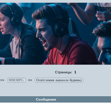
Страницы:
1
>>
>>
MMORPG
Освітлення навколо будинку
Сообщение