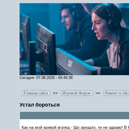
Сегодня: 07.08.2026 - 04:44:38
>>
>>
Главная сайта
Игровой Форум
Ремонт и об
Устал бороться
Как на мой кривой вгзляд - Що занадто, те не здраво! 