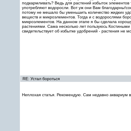
подкармливать? Ведь для растений избыток элементов т
употребляют водоросли. Вот уж они Вам благодарны!co
потому не мешало бы уменьшить количество жидких уд
веществ и микроэлементов. Тогда и с водорослями боро
микроэлементов. На данном этапе я бы сделала хорош
растениями. Сама несколько лет пользуюсь Костиными 
свидетельствует об избытке удобрений - растения не м
RE: Устал бороться
Неплохая статья. Рекомендую. Сам недавно аквариум в 