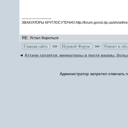
---------------------
ЭВАКУАТОРЫ КРУГЛОСУТОЧНО http://forum.gorod.dp.ua/showthrea
RE: Устал бороться
>>
>>
Главная сайта
Игровой Форум
Ремонт и об
◄
Аттачи грузятся, миниатюры в посте видны, боль
Администратор запретил отвечать г