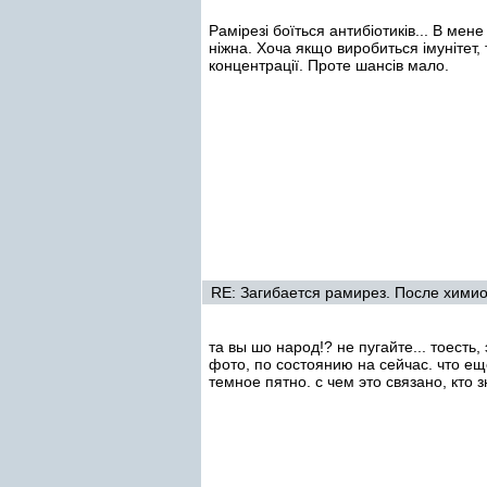
Рамірезі боїться антибіотиків... В мене
ніжна. Хоча якщо виробиться імунітет, 
концентрації. Проте шансів мало.
RE: Загибается рамирез. После химиот
та вы шо народ!? не пугайте... тоесть,
фото, по состоянию на сейчас. что ещ
темное пятно. с чем это связано, кто 