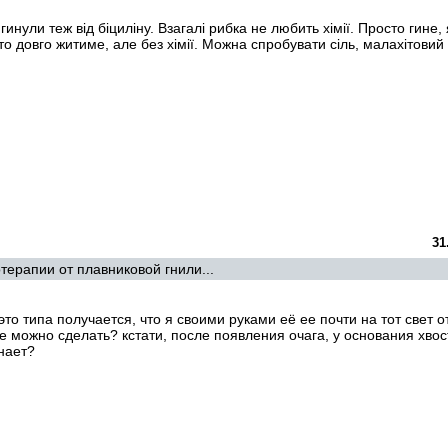
 гинули теж від біциліну. Взагалі рибка не любить хімії. Просто гине, 
то довго житиме, але без хімії. Можна спробувати сіль, малахітовий
31
ерапии от плавниковой гнили...
 это типа получается, что я своими руками её ее почти на тот свет о
е можно сделать? кстати, после появления очага, у основания хво
знает?