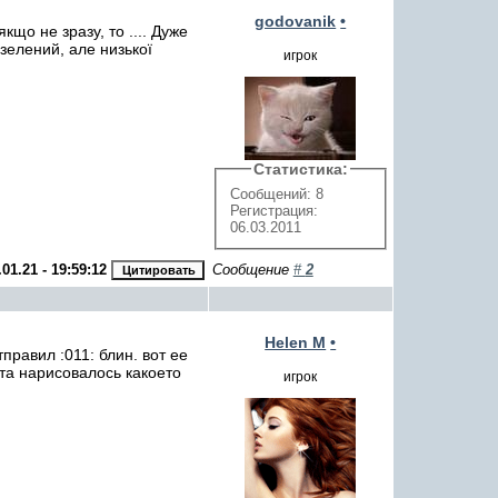
godovanik
•
якщо не зразу, то .... Дуже
 зелений, але низької
игрок
Статистика:
Сообщений: 8
Регистрация:
06.03.2011
.01.21 - 19:59:12
Сообщение
#
2
Helen M
•
тправил :011: блин. вот ее
ста нарисовалось какоето
игрок