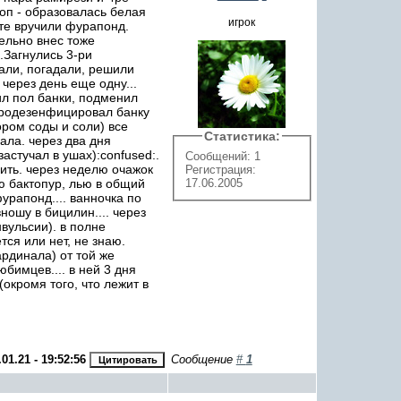
оп - образовалась белая
игрок
 те вручили фурапонд.
тельно внес тоже
.Загнулись 3-ри
мали, погадали, решили
 через день еще одну...
лил пол банки, подменил
 Продезенфицировал банку
ром соды и соли) все
Статистика:
ала. через два дня
астучал в ушах):confused:.
Сообщений: 1
пить. через неделю очажок
Регистрация:
17.06.2005
аю бактопур, лью в общий
фурапонд.... ванночка по
ношу в бицилин.... через
вульсии). в полне
тся или нет, не знаю.
ардинала) от той же
юбимцев.... в ней 3 дня
окромя того, что лежит в
.01.21 - 19:52:56
Сообщение
#
1