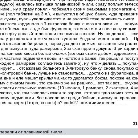
неделю) началась вспышка плавниковой гнили. сразу поплыл телеск
нике.. ну я сразу понял - побежал к своим знакомым в зоомагазин,
е (пол таблетки на 3 л.), и выпустил в общую банку, куда превари
е лучше, вуаль увеличивается и на залотой тоже появились очаги...
вшегося кардинала в 3-литровою банку. снова к знакомым.... поду
л объема аквы, где был фурапонд, затенил его и внес дозу синьки.
 к верху дохлый телескоп и еле живая золотая. Ну шо делать.... с
на утро золотая тоже уплыла в унитаз. Рыдали вместе с женой....
а 5 флаконов бицилина, через два дня промыл насыщенным раство
и дня выпустил туда рамирезов, 2ве скалярри и докупил 3-ри кардин
 на кончике хвоста белый очажок (волосы стали дыбом, адреналин з
ся частыми подменами воды и чистотой в банке. так решил и посту
ходном рамирезе, согласитесь заметно). ну, что ж делать.... покуп
сирует .... отсаживаю больного в 3-литровую банку. снова покупаю 
-хлитровой банке, лучше не становиться.... достаю из фурапонда. в
а дне и еле машет крыльями,как то дергается боком. похоже на кон
 с очагом гнили, это конечно же не решило... вот так вот.... очухае
 спасти остальную живность (10 неонов, 1 рамирез, 2 скалярии, 4 к
вство, что там завелась какая то зараза, которая тупо мочит всех л
вожу подменами. Все население вроди бойкие, никому не хреново (
ются на корм (Тетра, хлопья) а? code27 помагиииитеееее..........
31
ерапии от плавниковой гнили...