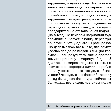
кардинала, подмена воды 1-2 раза в 
кайма, ее очень видно на черном плав
прокупал обоих вуалехвостов в ванночк
полтаблетки. проходит 3 дня, никому н
кардинала.. отсадил рамирезов и оста
попробывать синьку. ну, я подменил по
через два открываю банку, а там пузом
предварительно отстоявшейся водой. 
(на выходные вечером нафигачил туд
прокипятил. Запустил банку. через тр
обнаружил, что у одного из рамирезов
Шо делать? почитал в нете, что лечит
увеличился до размеров 3 мм. (на кро
аквас - ноль результата, пятно прогре
томуже принципу.... мариную 2 дня в 3
два часа, рамирез еле дышет (лежит н
возможно от передоза химии... проблему
напишу позже. а пока, что делать? как
участи? что сделать с банкой? такое чу
назад была доза бактопура, сейчас вы
банке...).... все с удовольствием кида
RE: Загибается рамирез. После химиот