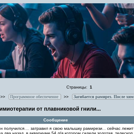
Страницы:
1
>>
>>
Программное обеспечение
Загибается рамирез. После хим
имиотерапии от плавниковой гнили...
Сообщение
н получился.... затравил я свою малышку рамирези... сейчас лежит 
ца два назад, в аквариуме 54 л(в котором сидели золотая, телескоп