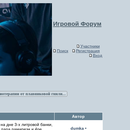
Игровой Форум
Участники
Поиск
Регистрация
Вход
иотерапии от плавниковой гнили...
Автор
на дне 3-х литровой банки,
dumka
•
, пара рамирези и 4ре