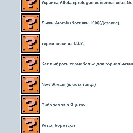
Украина Altolamprologus compressiceps Gold
Лыжи Atomic+ботинки 100$(Детские)
термоноски из США
Как выбрать термобелье для горнолыжни
New Stream (школа танца)
Риболовля в Яцьках.
Устал бороться