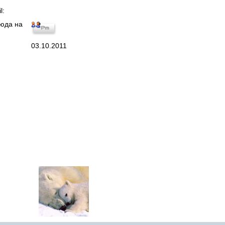
l:
юда на
03.10.2011