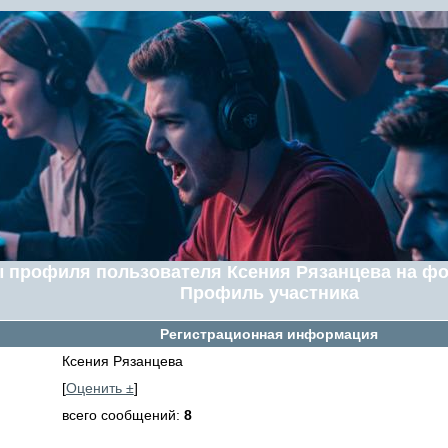
 профиля пользователя Ксения Рязанцева на ф
Профиль участника
Регистрационная информация
Ксения Рязанцева
[
Оценить ±
]
всего сообщений:
8